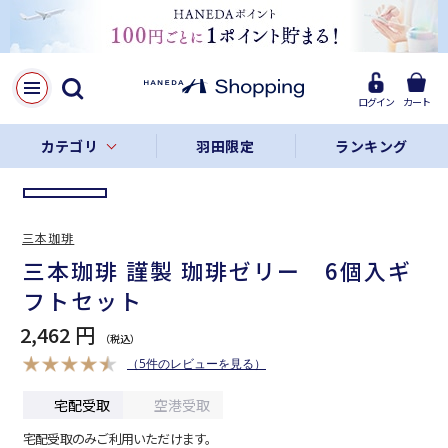
LINE
Facebook
ログイン
カート
リンクをコピー
カテゴリ
羽田限定
ランキング
三本珈琲
三本珈琲 謹製 珈琲ゼリー 6個入ギ
フトセット
2,462 円
（5件のレビューを見る）
宅配受取
空港受取
宅配受取のみご利用いただけます。