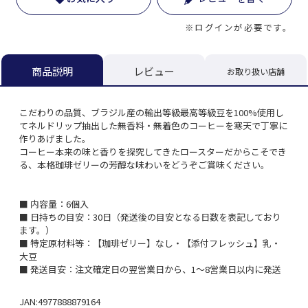
※ログインが必要です。
レビュー
商品説明
お取り扱い店舗
こだわりの品質、ブラジル産の輸出等級最高等級豆を100%使用し
てネルドリップ抽出した無香料・無着色のコーヒーを寒天で丁寧に
作りあげました。
コーヒー本来の味と香りを探究してきたロースターだからこそでき
る、本格珈琲ゼリーの芳醇な味わいをどうぞご賞味ください。
■ 内容量：6個入
■ 日持ちの目安：30日（発送後の目安となる日数を表記しており
ます。）
■ 特定原材料等：【珈琲ゼリー】なし・【添付フレッシュ】乳・
大豆
■ 発送目安：注文確定日の翌営業日から、1～8営業日以内に発送
JAN:4977888879164