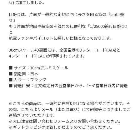
状)に加工しました。
目盛りは、片面が一般的な定規と同じ長さを図る為の『cm目盛
り』
もう片面が地図や航空図を読むのに便利な『1/25000縮尺目盛り』
と
航空ファンやパイロットに嬉しい仕様となっております。
30cmスケールの裏面には、全国空港の3レターコード(IATA)と
4レターコード(ICAO)が印字されています。
■ サイズ：30cmアルミスケール
■ 製造国：日本
■ カラー：ブラック
■ 発送目安：注文確定日の翌営業日から、1～8営業日以内に発送
※こちらの商品は、一時的に在庫切れになる場合がございます。そ
の際、こちらよりメール（または電話）にて納期等につきましてご
連絡させていただきます。
※大口注文は問い合わせフォームよりお問い合わせください。
※ギフトラッピングは致しかねますのでご了承ください。