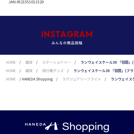
JAN:4521551011520
INSTAGRAM
みんなの商品投稿
HOME
/
雑貨
/
ステーショナリー
/
ランウェイスケール30 「羽田」(
HOME
/
雑貨
/
飛行機グッズ
/
ランウェイスケール30 「羽田」(ブラ
HOME
/
HANEDA Shopping
/
ラグジュアリーフライト
/
ランウェイスケ