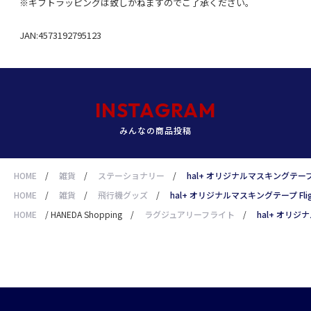
※ギフトラッピングは致しかねますのでご了承ください。
JAN:4573192795123
INSTAGRAM
みんなの商品投稿
HOME
/
雑貨
/
ステーショナリー
/
hal+ オリジナルマスキングテープ Fli
HOME
/
雑貨
/
飛行機グッズ
/
hal+ オリジナルマスキングテープ Flight
HOME
/
HANEDA Shopping
/
ラグジュアリーフライト
/
hal+ オリジナ