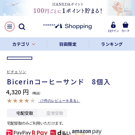
LINE
Facebook
ログイン
カート
リンクをコピー
カテゴリ
羽田限定
ランキング
ビチェリン
Bicerinコーヒーサンド 8個入
4,320 円
（1件のレビューを見る）
宅配受取
空港受取
宅配受取のみご利用いただけます。