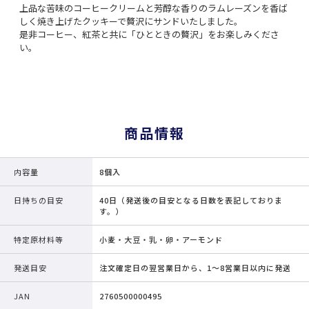
上品な苦味のコーヒークリームと芳醇な香りのラムレーズンを香ば
しく焼き上げたクッキーで贅沢にサンドいたしました。
是非コーヒー、紅茶と共に「ひとときの贅沢」をお楽しみくださ
い。
商品情報
内容量
8個入
日持ちの目安
40日（発送後の目安となる日数を表記しておりま
す。）
特定原材料等
小麦・大豆・乳・卵・アーモンド
発送目安
注文確定日の翌営業日から、1～8営業日以内に発送
JAN
2760500000495