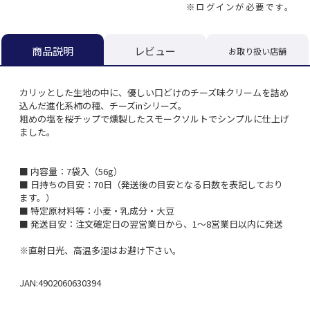
※ログインが必要です。
レビュー
商品説明
お取り扱い店舗
カリッとした生地の中に、優しい口どけのチーズ味クリームを詰め
込んだ進化系柿の種、チーズinシリーズ。
粗めの塩を桜チップで燻製したスモークソルトでシンプルに仕上げ
ました。
■ 内容量：7袋入（56g）
■ 日持ちの目安：70日（発送後の目安となる日数を表記しており
ます。）
■ 特定原材料等：小麦・乳成分・大豆
■ 発送目安：注文確定日の翌営業日から、1～8営業日以内に発送
※直射日光、高温多湿はお避け下さい。
JAN:4902060630394