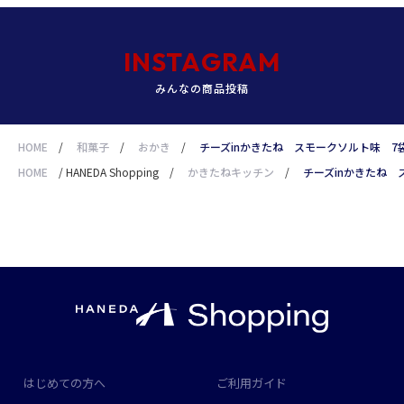
INSTAGRAM
みんなの商品投稿
HOME
/
和菓子
/
おかき
/
チーズinかきたね スモークソルト味 7
HOME
/
HANEDA Shopping
/
かきたねキッチン
/
チーズinかきたね 
はじめての方へ
ご利用ガイド