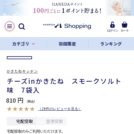
LINE
Facebook
ログイン
カート
リンクをコピー
カテゴリ
羽田限定
ランキング
かきたねキッチン
チーズinかきたね スモークソルト
味 7袋入
810 円
（28件のレビューを見る）
宅配受取
空港受取
宅配受取のみご利用いただけます。