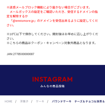
※迷惑メールブロック機能により届かない場合がございます。
メールボックスの設定をご確認いただき、受信するドメインの指
定を解除するか
「@ennismore.jp」のドメインを受信出来るように設定してくだ
さい。
※10℃以下で保存してください。開封後はお早めに召し上がりくだ
さい。
※こちらの商品はクーポン・キャンペーン対象外商品となります。
JAN:2778500000087
INSTAGRAM
みんなの商品投稿
HOME
/
洋菓子
/
ケーキ
/
パウンドケーキ チーズ＆チョコ＆抹茶＆