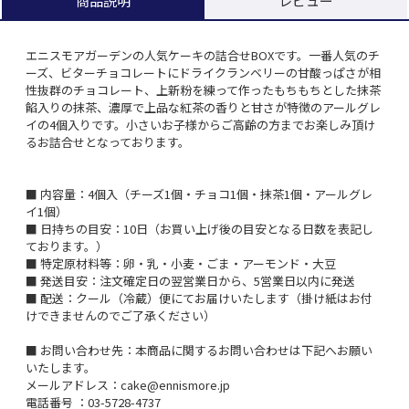
レビュー
商品説明
エニスモアガーデンの人気ケーキの詰合せBOXです。一番人気のチ
ーズ、ビターチョコレートにドライクランベリーの甘酸っぱさが相
性抜群のチョコレート、上新粉を練って作ったもちもちとした抹茶
餡入りの抹茶、濃厚で上品な紅茶の香りと甘さが特徴のアールグレ
イの4個入りです。小さいお子様からご高齢の方までお楽しみ頂け
るお詰合せとなっております。
■ 内容量：4個入（チーズ1個・チョコ1個・抹茶1個・アールグレ
イ1個）
■ 日持ちの目安：10日（お買い上げ後の目安となる日数を表記し
ております。）
■ 特定原材料等：卵・乳・小麦・ごま・アーモンド・大豆
■ 発送目安：注文確定日の翌営業日から、5営業日以内に発送
■ 配送：クール（冷蔵）便にてお届けいたします（掛け紙はお付
けできませんのでご了承ください）
■ お問い合わせ先：本商品に関するお問い合わせは下記へお願い
いたします。
メールアドレス：cake@ennismore.jp
電話番号 ：03-5728-4737