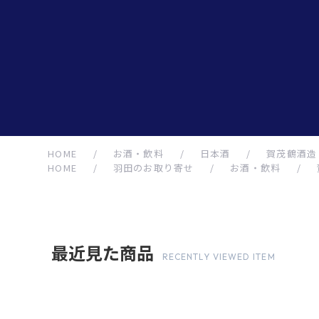
HOME
/
お酒・飲料
/
日本酒
/
賀茂鶴酒造 賀
HOME
/
羽田のお取り寄せ
/
お酒・飲料
/
最近見た商品
RECENTLY VIEWED ITEM