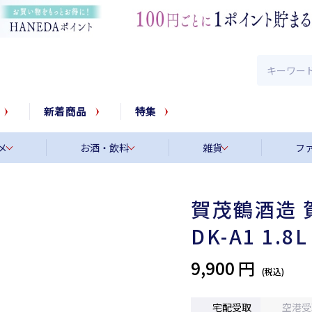
新着商品
特集
メ
お酒・飲料
雑貨
フ
賀茂鶴酒造 
DK-A1 1.8L
9,900 円
宅配受取
空港受