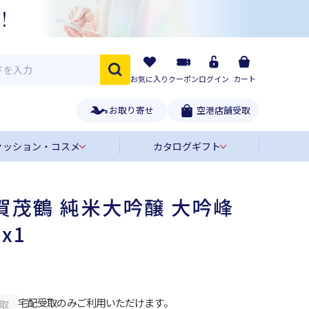
お気に入り
クーポン
ログイン
カート
お取り寄せ
空港店舗受取
ァッション・コスメ
カタログギフト
賀茂鶴 純米大吟醸 大吟峰
 x1
宅配受取のみご利用いただけます。
取