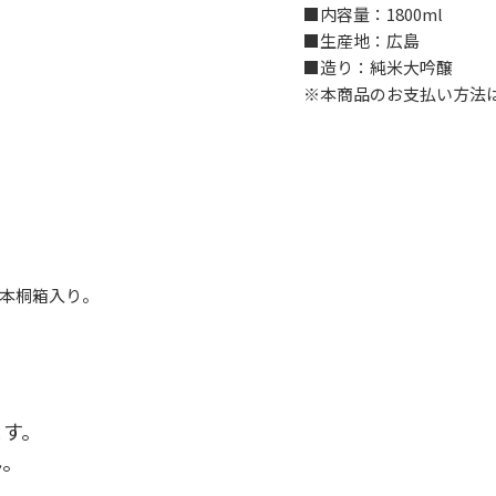
■内容量：1800ml
■生産地：広島
■造り：純米大吟醸
※本商品のお支払い方法
本桐箱入り。
ます。
ん。