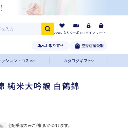
お気に入り
クーポン
ログイン
カート
お取り寄せ
空港店舗受取
ァッション・コスメ
カタログギフト
錦 純米大吟醸 白鶴錦
宅配受取のみご利用いただけます。
取