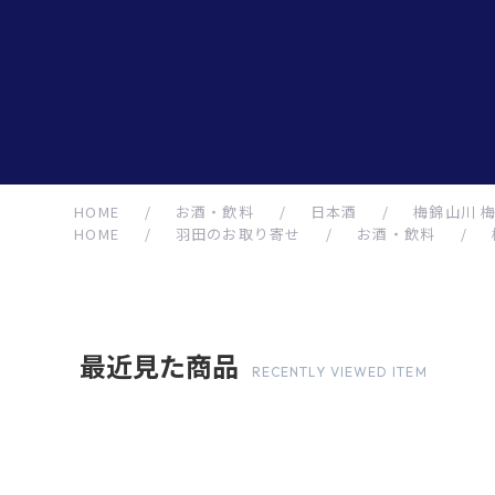
HOME
/
お酒・飲料
/
日本酒
/
梅錦山川 梅
HOME
/
羽田のお取り寄せ
/
お酒・飲料
/
最近見た商品
RECENTLY VIEWED ITEM