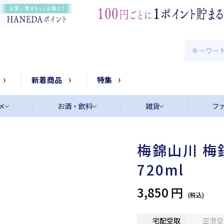
新着商品
特集
メ
お酒・飲料
雑貨
フ
梅錦山川 梅
720ml
3,850 円
宅配受取
空港受