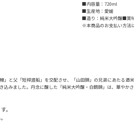
■内容量：720ml
■生産地：愛媛
■造り：純米大吟醸■賞味
※本商品のお支払い方法
穂」と父「短桿渡船」を交配させ、「山田錦」の兄弟にあたる酒
き込みました。丹念に醸した「純米大吟醸・白鶴錦」は、華やかさ
ます。
ん。