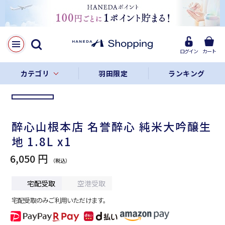
LINE
Facebook
ログイン
カート
リンクをコピー
カテゴリ
羽田限定
ランキング
醉心山根本店 名誉醉心 純米大吟醸生
地 1.8L x1
6,050 円
宅配受取
空港受取
宅配受取のみご利用いただけます。