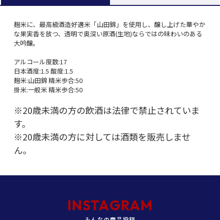
麹米に、最高級酒造好適米「山田錦」を使用し、醸し上げた華やか
な果実香を放つ、透明で奥深い原酒(生地)ならではの味わいのある
大吟醸。
アルコール度数:17
日本酒度:1.5 酸度:1.5
麹米:山田錦 精米歩合:50
掛米:一般米 精米歩合:50
※20歳未満の方の飲酒は法律で禁止されていま
す。
※20歳未満の方に対しては酒類を販売しませ
ん。
INSTAGRAM
みんなの商品投稿