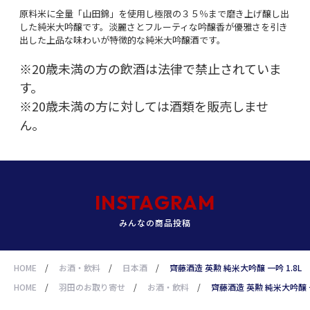
原料米に全量「山田錦」を使用し極限の３５％まで磨き上げ醸し出
した純米大吟醸です。淡麗さとフルーティな吟醸香が優雅さを引き
出した上品な味わいが特徴的な純米大吟醸酒です。
※20歳未満の方の飲酒は法律で禁止されていま
す。
※20歳未満の方に対しては酒類を販売しませ
ん。
INSTAGRAM
みんなの商品投稿
HOME
/
お酒・飲料
/
日本酒
/
齊藤酒造 英勲 純米大吟醸 一吟 1.8L
HOME
/
羽田のお取り寄せ
/
お酒・飲料
/
齊藤酒造 英勲 純米大吟醸 一