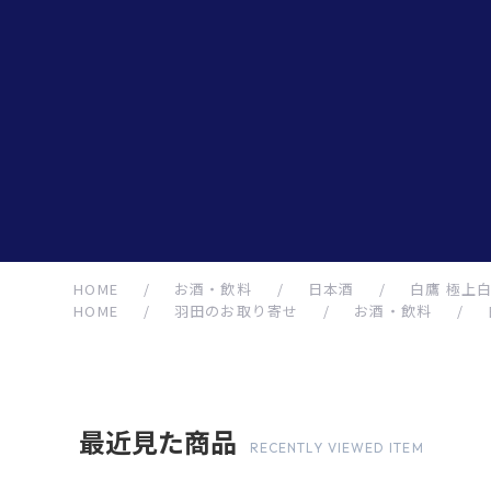
HOME
/
お酒・飲料
/
日本酒
/
白鷹 極上白鷹
HOME
/
羽田のお取り寄せ
/
お酒・飲料
/
最近見た商品
RECENTLY VIEWED ITEM