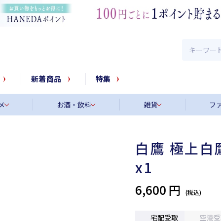
新着商品
特集
メ
お酒・飲料
雑貨
フ
白鷹 極上白鷹
x1
6,600 円
宅配受取
空港受