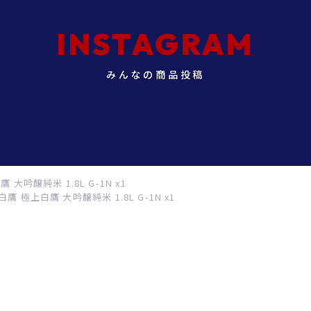
INSTAGRAM
みんなの商品投稿
 大吟醸純米 1.8L G-1N x1
白鷹 極上白鷹 大吟醸純米 1.8L G-1N x1