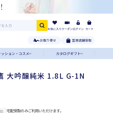
お気に入り
クーポン
ログイン
カート
お取り寄せ
空港店舗受取
ァッション・コスメ
カタログギフト
 大吟醸純米 1.8L G-1N
宅配受取のみご利用いただけます。
取