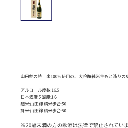
山田錦の特上米100%使用の、大吟醸純米生もと造りの
アルコール度数:16.5
日本酒度:5 酸度:1.8
麹米:山田錦 精米歩合:50
掛米:山田錦 精米歩合:50
※20歳未満の方の飲酒は法律で禁止されてい