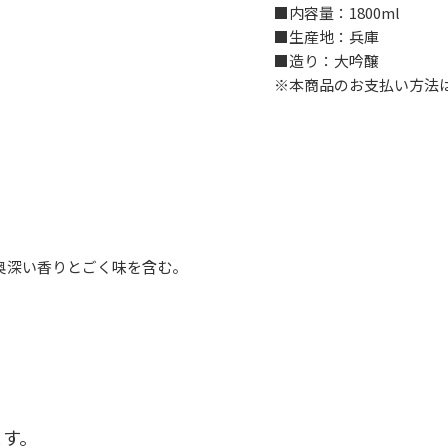
■内容量：1800ml
■生産地：兵庫
■造り：大吟醸
※本商品のお支払い方法
奥深い香りとごく味を含む。
ます。