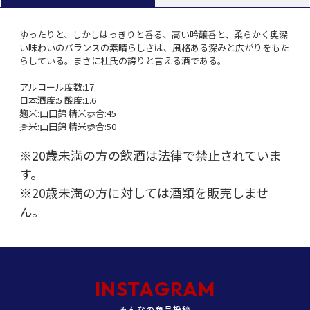
ゆったりと、しかしはっきりと香る、高い吟醸香と、柔らかく奥深
い味わいのバランスの素晴らしさは、風格ある深みと広がりをもた
らしている。まさに杜氏の誇りと言える酒である。
アルコール度数:17
日本酒度:5 酸度:1.6
麹米:山田錦 精米歩合:45
掛米:山田錦 精米歩合:50
※20歳未満の方の飲酒は法律で禁止されていま
す。
※20歳未満の方に対しては酒類を販売しませ
ん。
INSTAGRAM
みんなの商品投稿