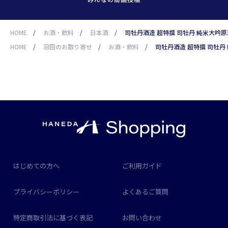
HOME
/
お酒・飲料
/
日本酒
/
司牡丹酒造 超特撰 司牡丹 純米大吟原酒「
HOME
/
羽田のお取り寄せ
/
お酒・飲料
/
司牡丹酒造 超特撰 司牡丹 純
はじめての方へ
ご利用ガイド
プライバシーポリシー
よくあるご質問
特定商取引法に基づく表記
お問い合わせ