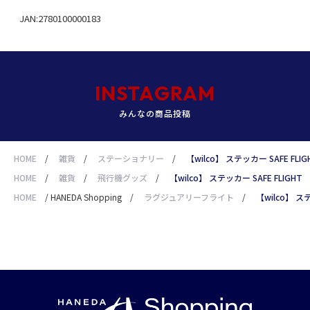
JAN:2780100000183
INSTAGRAM
みんなの商品投稿
HOME
/
雑貨
/
ステーショナリー
/
【wilco】 ステッカー SAFE FLIG
HOME
/
雑貨
/
飛行機グッズ
/
【wilco】 ステッカー SAFE FLIGHT
HOME
/
HANEDA Shopping
/
ラグジュアリーフライト
/
【wilco】 ステ