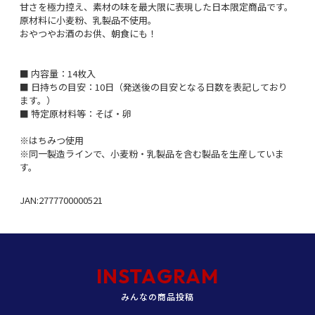
甘さを極力控え、素材の味を最大限に表現した日本限定商品です。
原材料に小麦粉、乳製品不使用。
おやつやお酒のお供、朝食にも！
■ 内容量：14枚入
■ 日持ちの目安：10日（発送後の目安となる日数を表記しており
ます。）
■ 特定原材料等：そば・卵
※はちみつ使用
※同一製造ラインで、小麦粉・乳製品を含む製品を生産していま
す。
JAN:2777700000521
INSTAGRAM
みんなの商品投稿