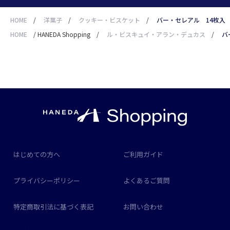
HOME
/
洋菓子
/
クッキー・ビスケット
/
バー・セレアル 14枚入
HOME
/
HANEDA Shopping
/
ル・ビスキュイ・アラン・デュカス
/
バ
はじめての方へ
ご利用ガイド
プライバシーポリシー
よくあるご質問
特定商取引法に基づく表記
お問い合わせ