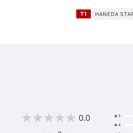
HANEDA STA
T1
0.0
★
5
★
4