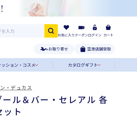
お気に入り
クーポン
ログイン
カート
お取り寄せ
空港店舗受取
ァッション・コスメ
カタログギフト
ラン・デュカス
ブール＆バー・セレアル 各
セット