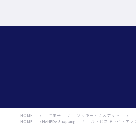
HOME
/
洋菓子
/
クッキー・ビスケット
/
HOME
/
HANEDA Shopping
/
ル・ビスキュイ・アラ