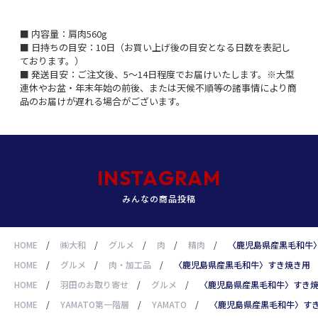
■ 内容量：肩肉560g
■ 日持ちの目安：10日（お買い上げ後の目安となる日数を表記し
ております。）
■ 発送目安：ご注文後、5～14日程度でお届けいたします。※大型
連休やお盆・年末年始の前後、または天候不順等の諸事情により商
品のお届けが遅れる場合がございます。
INSTAGRAM
みんなの商品投稿
HOME
/
㈱大和
/
グルメ
/
肉
/
精肉
/
〈鹿児島県産黒毛和牛
HOME
/
グルメ
/
肉・加工品
/
〈鹿児島県産黒毛和牛〉すき焼き用
HOME
/
羽田のお取り寄せ
/
グルメ
/
〈鹿児島県産黒毛和牛〉すき
HOME
/
YAMATO第一階層
/
YAMATO
/
〈鹿児島県産黒毛和牛〉す