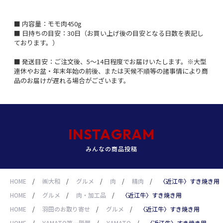
■ 内容量：モモ肉450g
■ 日持ちの目安：30日（お買い上げ後の目安となる日数を表記し
ております。）
■ 発送目安：ご注文後、5～14日程度でお届けいたします。※大型
連休やお盆・年末年始の前後、または天候不順等の諸事情により商
品のお届けが遅れる場合がございます。
INSTAGRAM
みんなの商品投稿
HOME
/
㈱大和
/
グルメ
/
肉
/
精肉
/
〈近江牛〉すき焼き用
HOME
/
グルメ
/
肉・加工品
/
〈近江牛〉すき焼き用
HOME
/
羽田のお取り寄せ
/
グルメ
/
〈近江牛〉すき焼き用
HOME
/
YAMATO第一階層
/
YAMATO
/
〈近江牛〉すき焼き用