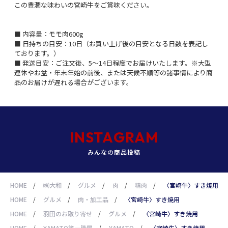
この豊潤な味わいの宮崎牛をご賞味ください。
■ 内容量：モモ肉600g
■ 日持ちの目安：10日（お買い上げ後の目安となる日数を表記し
ております。）
■ 発送目安：ご注文後、5～14日程度でお届けいたします。※大型
連休やお盆・年末年始の前後、または天候不順等の諸事情により商
品のお届けが遅れる場合がございます。
INSTAGRAM
みんなの商品投稿
HOME
/
㈱大和
/
グルメ
/
肉
/
精肉
/
〈宮崎牛〉すき焼用
HOME
/
グルメ
/
肉・加工品
/
〈宮崎牛〉すき焼用
HOME
/
羽田のお取り寄せ
/
グルメ
/
〈宮崎牛〉すき焼用
HOME
/
YAMATO第一階層
/
YAMATO
/
〈宮崎牛〉すき焼用