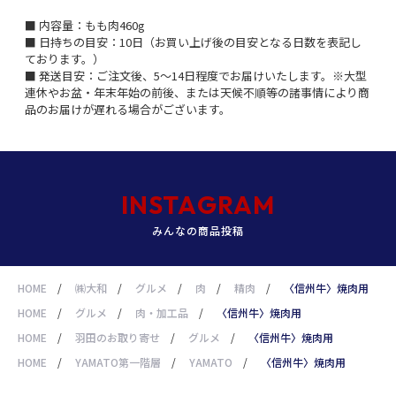
■ 内容量：もも肉460g
■ 日持ちの目安：10日（お買い上げ後の目安となる日数を表記し
ております。）
■ 発送目安：ご注文後、5～14日程度でお届けいたします。※大型
連休やお盆・年末年始の前後、または天候不順等の諸事情により商
品のお届けが遅れる場合がございます。
INSTAGRAM
みんなの商品投稿
HOME
/
㈱大和
/
グルメ
/
肉
/
精肉
/
〈信州牛〉焼肉用
HOME
/
グルメ
/
肉・加工品
/
〈信州牛〉焼肉用
HOME
/
羽田のお取り寄せ
/
グルメ
/
〈信州牛〉焼肉用
HOME
/
YAMATO第一階層
/
YAMATO
/
〈信州牛〉焼肉用