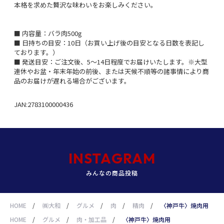
本格を求めた贅沢な味わいをお楽しみください。
■ 内容量：バラ肉500g
■ 日持ちの目安：10日（お買い上げ後の目安となる日数を表記し
ております。）
■ 発送目安：ご注文後、5～14日程度でお届けいたします。※大型
連休やお盆・年末年始の前後、または天候不順等の諸事情により商
品のお届けが遅れる場合がございます。
JAN:2783100000436
INSTAGRAM
みんなの商品投稿
HOME
/
㈱大和
/
グルメ
/
肉
/
精肉
/
〈神戸牛〉焼肉用
HOME
/
グルメ
/
肉・加工品
/
〈神戸牛〉焼肉用