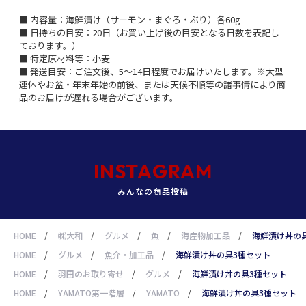
■ 内容量：海鮮漬け（サーモン・まぐろ・ぶり）各60g
■ 日持ちの目安：20日（お買い上げ後の目安となる日数を表記し
ております。）
■ 特定原材料等：小麦
■ 発送目安：ご注文後、5～14日程度でお届けいたします。※大型
連休やお盆・年末年始の前後、または天候不順等の諸事情により商
品のお届けが遅れる場合がございます。
INSTAGRAM
みんなの商品投稿
HOME
/
㈱大和
/
グルメ
/
魚
/
海産物加工品
/
海鮮漬け丼の
HOME
/
グルメ
/
魚介・加工品
/
海鮮漬け丼の具3種セット
HOME
/
羽田のお取り寄せ
/
グルメ
/
海鮮漬け丼の具3種セット
HOME
/
YAMATO第一階層
/
YAMATO
/
海鮮漬け丼の具3種セット