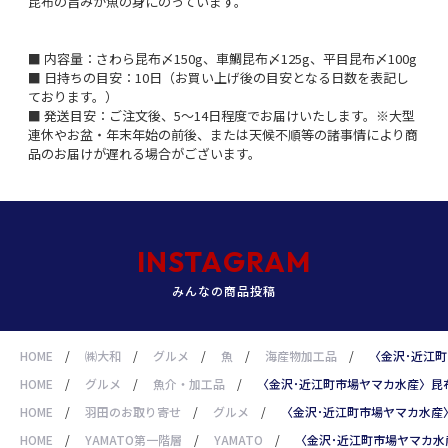
昆布の旨みが魚の身にのっています。
■ 内容量：さわら昆布〆150g、車鯛昆布〆125g、平目昆布〆100g
■ 日持ちの目安：10日（お買い上げ後の目安となる日数を表記し
ております。）
■ 発送目安：ご注文後、5～14日程度でお届けいたします。※大型
連休やお盆・年末年始の前後、または天候不順等の諸事情により商
品のお届けが遅れる場合がございます。
INSTAGRAM
みんなの商品投稿
HOME
/
㈱大和
/
グルメ
/
魚
/
海産物加工品
/
〈金沢･近江
HOME
/
グルメ
/
魚介・加工品
/
〈金沢･近江町市場ヤマカ水産〉昆
HOME
/
羽田のお取り寄せ
/
グルメ
/
〈金沢･近江町市場ヤマカ水産
HOME
/
YAMATO第一階層
/
YAMATO
/
〈金沢･近江町市場ヤマカ水