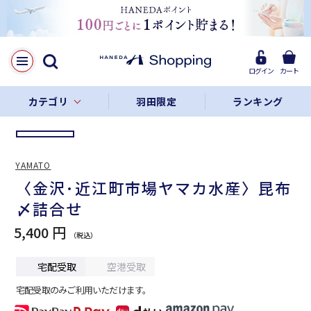
LINE
Facebook
ログイン
カート
リンクをコピー
カテゴリ
羽田限定
ランキング
YAMATO
〈金沢･近江町市場ヤマカ水産〉昆布
〆詰合せ
5,400 円
宅配受取
空港受取
宅配受取のみご利用いただけます。