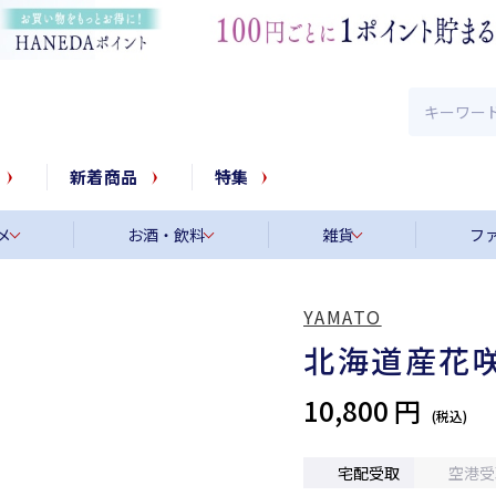
新着商品
特集
メ
お酒・飲料
雑貨
フ
YAMATO
北海道産花
10,800 円
宅配受取
空港受