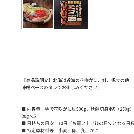
【商品説明文】北海道近海の花咲がに、鮭、帆立の他、
味噌ベースのタレでお楽しみください。
■ 内容量：ゆで花咲がに脚500g、秋鮭切身4切（250
30g×5
■ 日持ちの目安：10日（お買い上げ後の目安となる日
■ 特定原材料等：小麦、卵、乳、かに