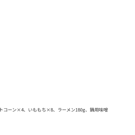
ットコーン×4、いももち×8、ラーメン180g、鍋用味噌