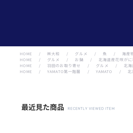
HOME
/
㈱大和
/
グルメ
/
魚
/
海産
HOME
/
グルメ
/
お鍋
/
北海道産花咲がに
HOME
/
羽田のお取り寄せ
/
グルメ
/
北海
HOME
/
YAMATO第一階層
/
YAMATO
/
北
最近見た商品
RECENTLY VIEWED ITEM