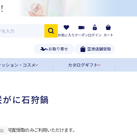
お気に入り
クーポン
ログイン
カート
お取り寄せ
空港店舗受取
ァッション・コスメ
カタログギフト
咲がに石狩鍋
宅配受取のみご利用いただけます。
取