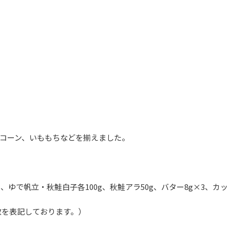
コーン、いももちなどを揃えました。
g）、ゆで帆立・秋鮭白子各100g、秋鮭アラ50g、バター8g×3、カ
数を表記しております。）