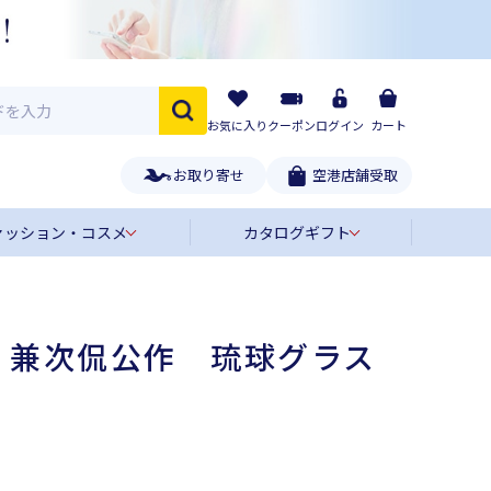
お気に入り
クーポン
ログイン
カート
お取り寄せ
空港店舗受取
ァッション・コスメ
カタログギフト
〉兼次侃公作 琉球グラス