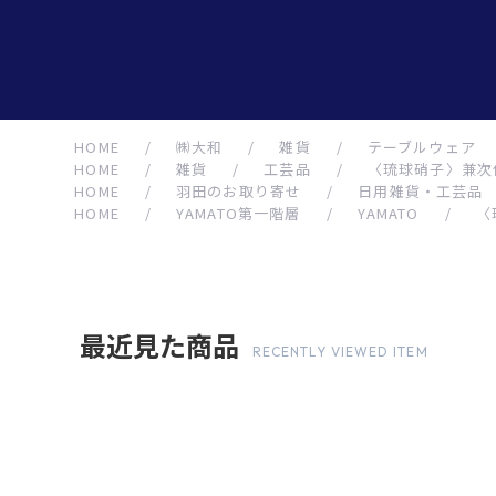
HOME
/
㈱大和
/
雑貨
/
テーブルウェア
HOME
/
雑貨
/
工芸品
/
〈琉球硝子〉兼次
HOME
/
羽田のお取り寄せ
/
日用雑貨・工芸品
HOME
/
YAMATO第一階層
/
YAMATO
/
〈
最近見た商品
RECENTLY VIEWED ITEM