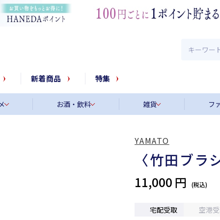
新着商品
特集
メ
お酒・飲料
雑貨
フ
YAMATO
〈竹田ブラ
11,000 円
宅配受取
空港受