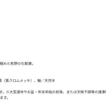
極めた熊野の化粧筆。
真鍮（黒クロムメッキ）、軸／天然木
します。※大型連休やお盆・年末年始の前後、または天候不順等の諸
ます。