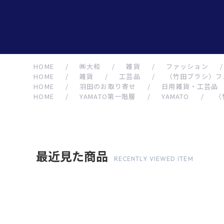
HOME
/
㈱大和
/
雑貨
/
ファッション
/
HOME
/
雑貨
/
工芸品
/
〈竹田ブラシ〉フ
HOME
/
羽田のお取り寄せ
/
日用雑貨・工芸品
HOME
/
YAMATO第一階層
/
YAMATO
/
〈
最近見た商品
RECENTLY VIEWED ITEM