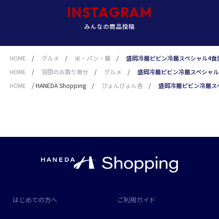
INSTAGRAM
みんなの商品投稿
HOME
/
グルメ
/
米・パン・麺
/
盛岡冷麺ピビン冷麺スペシャル4食
HOME
/
羽田のお取り寄せ
/
グルメ
/
盛岡冷麺ピビン冷麺スペシャル
HOME
/
HANEDA Shopping
/
ぴょんぴょん舎
/
盛岡冷麺ピビン冷麺ス
はじめての方へ
ご利用ガイド