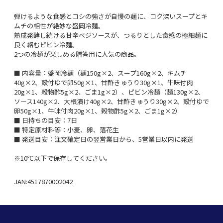
弾けるような食感とコシの強さが自慢の麺に、コク深いスープとキ
ムチの相性が絶妙な盛岡冷麺。
熟成発酵し続ける甘辛べジソースが、つるりとした食感の極細麺に
良く絡むピビン冷麺。
2つの冷麺が楽しめる贈答用に人気の商品。
■ 内容量：盛岡冷麺（麺150g×2、スープ160g×2、キムチ
40g×2、殻付ゆで卵50g×1、甘酢きゅうり30g×1、牛味付肉
20g×1、穀物酢5g×2、ごま1g×2）、ピビン冷麺（麺130g×2、
ソース140g×2、大根漬け40g×2、甘酢きゅうり30g×2、殻付ゆで
卵50g×1、牛味付肉20g×1、穀物酢5g×2、ごま1g×2）
■ 日持ちの目安：7日
■ 特定原材料等：小麦、卵、落花生
■ 発送目安：注文確定日の翌営業日から、5営業日以内に発送
※10℃以下で保存してください。
JAN:4517870002042