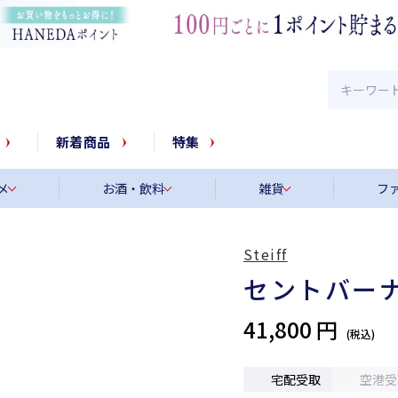
新着商品
特集
メ
お酒・飲料
雑貨
フ
Steiff
セントバーナ
41,800 円
宅配受取
空港受