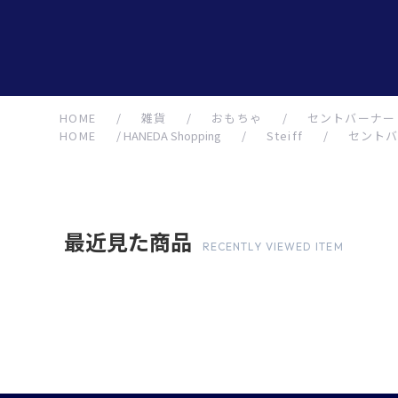
HOME
/
雑貨
/
おもちゃ
/
セントバーナード
HOME
/
HANEDA Shopping
/
Steiff
/
セントバ
最近見た商品
RECENTLY VIEWED ITEM