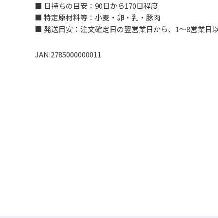
■ 日持ちの目安：90日から170日程度
■ 特定原材料等：小麦・卵・乳・豚肉
■ 発送目安：注文確定日の翌営業日から、1～8営業日
JAN:2785000000011