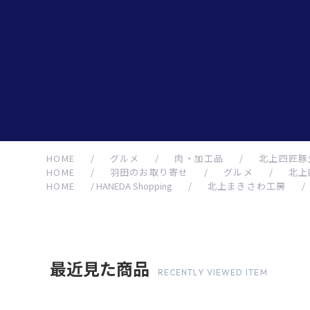
HOME
/
グルメ
/
肉・加工品
/
北上四匠豚
HOME
/
羽田のお取り寄せ
/
グルメ
/
北上
HOME
/
HANEDA Shopping
/
北上まきさわ工房
/
最近見た商品
RECENTLY VIEWED ITEM