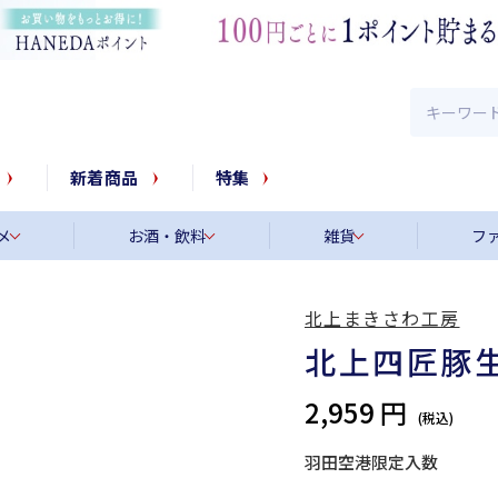
新着商品
特集
メ
お酒・飲料
雑貨
フ
北上まきさわ工房
北上四匠豚
2,959 円
羽田空港限定入数