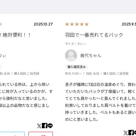
2025.10.27
2025.9.
！絶対便利！！
羽田で一番売れてるバック
サイズ：グレー
りぃ
美代ちゃん
別:
女性
購入目的:
ご自宅用
年代:
70代～
性別:
女性
購入目的:
ご自宅用
られている所は、上から除い
息子が福岡に1泊2日の温泉めぐり、買わ
こに何が入っているのかが、す
ていただいたバックが丁度届いて、軽く
から便利だなと思いました。
てとても良かった～と喜んでくれました
段以上の品物だなと感じまし
別買いしておりました肩ベルトを着けて
持っていきました。ベルトもあると良い
のにと思いました。