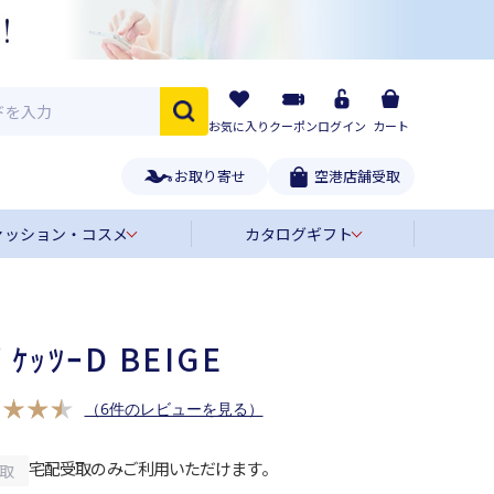
お気に入り
クーポン
ログイン
カート
お取り寄せ
空港店舗受取
ァッション・コスメ
カタログギフト
ﾟｹｯﾂｰD BEIGE
（6件のレビューを見る）
宅配受取のみご利用いただけます。
取