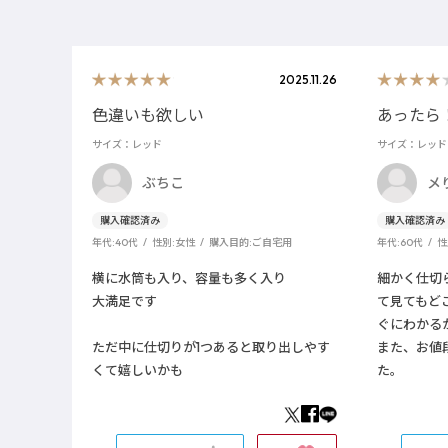
2025.11.26
色違いも欲しい
あったら
サイズ：レッド
サイズ：レッド
ぶちこ
メ
年代:
40代
性別:
女性
購入目的:
ご自宅用
年代:
60代
性
横に水筒も入り、容量も多く入り
細かく仕切
大満足です
て見てもど
ぐにわかる
ただ中に仕切りが1つあると取り出しやす
また、お値
くて嬉しいかも
た。