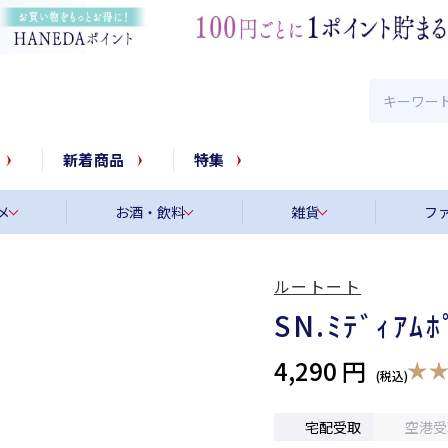
新着商品
特集
メ
お酒・飲料
雑貨
フ
ルートート
SN.ﾐﾃﾞｨｱﾑﾎ
4,290 円
宅配受取
空港受