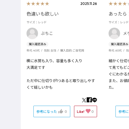
2025.11.26
色違いも欲しい
あったら
サイズ：レッド
サイズ：レッド
ぶちこ
メ
年代:
40代
性別:
女性
購入目的:
ご自宅用
年代:
60代
性
横に水筒も入り、容量も多く入り
細かく仕切
大満足です
て見てもど
ぐにわかる
ただ中に仕切りが1つあると取り出しやす
また、お値
くて嬉しいかも
た。
参考になった
0
Like!
0
参考