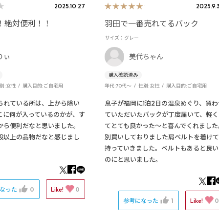
2025.10.27
2025.9.
！絶対便利！！
羽田で一番売れてるバック
サイズ：グレー
りぃ
美代ちゃん
別:
女性
購入目的:
ご自宅用
年代:
70代～
性別:
女性
購入目的:
ご自宅用
られている所は、上から除い
息子が福岡に1泊2日の温泉めぐり、買わ
こに何が入っているのかが、す
ていただいたバックが丁度届いて、軽く
から便利だなと思いました。
てとても良かった～と喜んでくれました
段以上の品物だなと感じまし
別買いしておりました肩ベルトを着けて
持っていきました。ベルトもあると良い
のにと思いました。
になった
0
Like!
0
参考になった
1
Like!