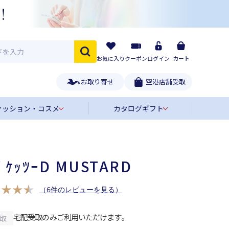
お気に入り
クーポン
ログイン
カート
お取り寄せ
空港店舗受取
ァッション・コスメ
カタログギフト
ﾎﾟｹｯﾂｰD MUSTARD
（6件のレビューを見る）
宅配受取のみご利用いただけます。
取