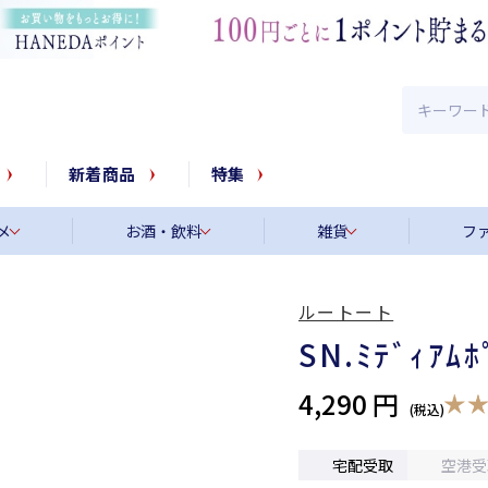
新着商品
特集
メ
お酒・飲料
雑貨
フ
ルートート
SN.ﾐﾃﾞｨｱﾑ
4,290 円
宅配受取
空港受