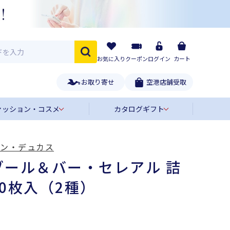
お気に入り
クーポン
ログイン
カート
お取り寄せ
空港店舗受取
ァッション・コスメ
カタログギフト
ラン・デュカス
ブール＆バー・セレアル 詰
0枚入（2種）