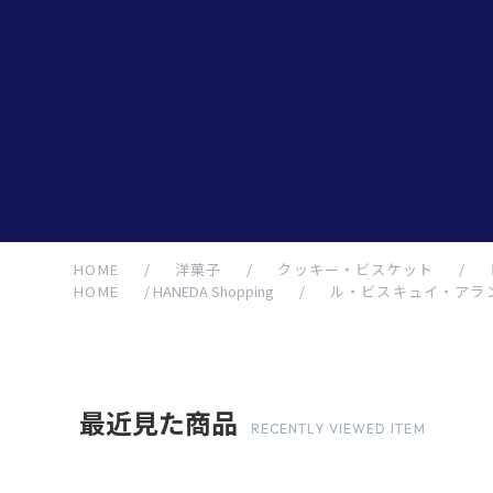
HOME
/
洋菓子
/
クッキー・ビスケット
/
HOME
/
HANEDA Shopping
/
ル・ビスキュイ・アラ
最近見た商品
RECENTLY VIEWED ITEM