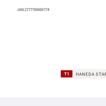
JAN:2777700000774
HANEDA STA
T1