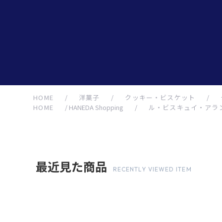
HOME
/
洋菓子
/
クッキー・ビスケット
/
HOME
/
HANEDA Shopping
/
ル・ビスキュイ・アラ
最近見た商品
RECENTLY VIEWED ITEM