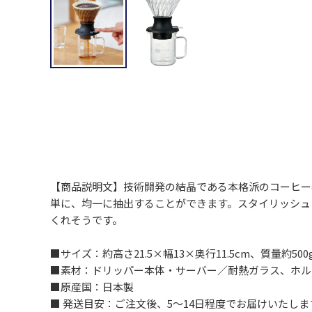
【商品説明文】技術開発の結晶である本格派のコーヒー
単に、均一に抽出することができます。スタイリッシュ
くれそうです。
■サイズ：約高さ21.5×幅13×奥行11.5cm、質量約50
■素材：ドリッパー本体・サーバー／耐熱ガラス、ホル
■原産国：日本製
■ 発送目安：ご注文後、5～14日程度でお届けいた