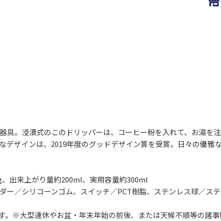
器具。浸漬式のこのドリッパーは、コーヒー粉を入れて、お湯を注
なデザインは、2019年度のグッドデザイン賞を受賞。日々の優雅
0g、出来上がり量約200ml、実用容量約300ml
ダー／シリコーンゴム、スイッチ／PCT樹脂、ステンレス球／ス
します。※大型連休やお盆・年末年始の前後、または天候不順等の諸