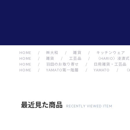
HOME
/
㈱大和
/
雑貨
/
キッチンウェア
HOME
/
雑貨
/
工芸品
/
〈HARIO〉浸
HOME
/
羽田のお取り寄せ
/
日用雑貨・工芸品
HOME
/
YAMATO第一階層
/
YAMATO
/
〈
最近見た商品
RECENTLY VIEWED ITEM