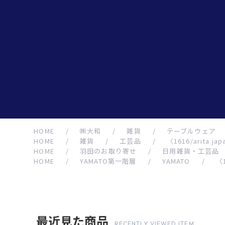
HOME
/
㈱大和
/
雑貨
/
テーブルウェア
HOME
/
雑貨
/
工芸品
/
〈1616/arita jap
HOME
/
羽田のお取り寄せ
/
日用雑貨・工芸品
HOME
/
YAMATO第一階層
/
YAMATO
/
〈1
最近見た商品
RECENTLY VIEWED ITEM