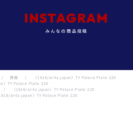
INSTAGRAM
みんなの商品投稿
/
食器
/
〈1616/arita japan〉TY Palace Plate 220
an〉TY Palace Plate 220
/
〈1616/arita japan〉TY Palace Plate 220
616/arita japan〉TY Palace Plate 220