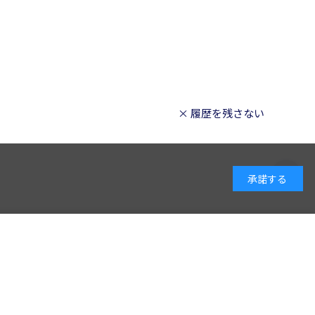
× 履歴を残さない
承諾する
ありません
法に基づく表記
会社概要