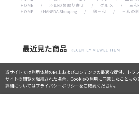
HOME
/
羽田のお取り寄せ
/
グルメ
/
三和
HOME
/
HANEDA Shopping
/
鶏三和
/
三和の純
最近見た商品
RECENTLY VIEWED ITEM
当サイトでは利用体験の向上およびコンテンツの最適な提供、トラフィ
サイトの閲覧を継続された場合、Cookieの利用に同意したこともの
詳細については
プライバシーポリシー
をご確認ください。
三和の純鶏 名古屋コーチンぷりん（20
1,680 円
はじめてのお客様へ
ご利