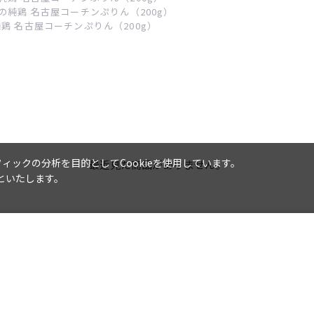
の純鶏 名古屋コーチンぷりん（200g）
鶏 名古屋コーチンぷりん（200g）
ックの分析を目的としてCookieを使用しています。
最近見た商品がありません。
といたします。
0g）
在庫が
購入数
用ガイド
よくあるご質問
お問い合わせ
プライバシーポリシー
特定商取引