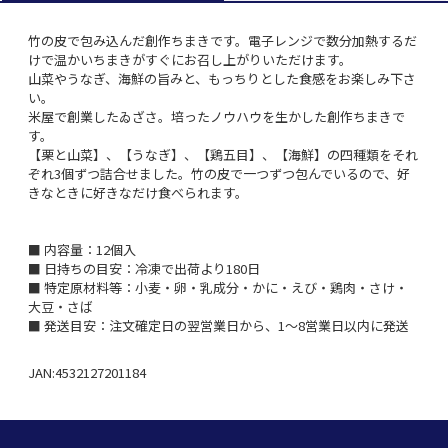
竹の皮で包み込んだ創作ちまきです。電子レンジで数分加熱するだ
けで温かいちまきがすぐにお召し上がりいただけます。
山菜やうなぎ、海鮮の旨みと、もっちりとした食感をお楽しみ下さ
い。
米屋で創業したゐざさ。培ったノウハウを生かした創作ちまきで
す。
【栗と山菜】、【うなぎ】、【鶏五目】、【海鮮】の四種類をそれ
ぞれ3個ずつ詰合せました。竹の皮で一つずつ包んでいるので、好
きなときに好きなだけ食べられます。
■ 内容量：12個入
■ 日持ちの目安：冷凍で出荷より180日
■ 特定原材料等：小麦・卵・乳成分・かに・えび・鶏肉・さけ・
大豆・さば
■ 発送目安：注文確定日の翌営業日から、1～8営業日以内に発送
JAN:4532127201184