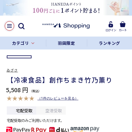
LINE
Facebook
ログイン
カート
リンクをコピー
カテゴリ
羽田限定
ランキング
ゐざさ
【冷凍食品】創作ちまき竹乃薫り
5,508 円
（1件のレビューを見る）
宅配受取
空港受取
宅配受取のみご利用いただけます。