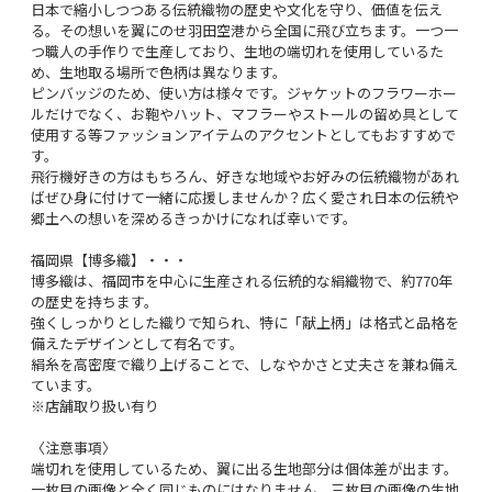
日本で縮小しつつある伝統織物の歴史や文化を守り、価値を伝え
る。その想いを翼にのせ羽田空港から全国に飛び立ちます。一つ一
つ職人の手作りで生産しており、生地の端切れを使用しているた
め、生地取る場所で色柄は異なります。
ピンバッジのため、使い方は様々です。ジャケットのフラワーホー
ルだけでなく、お鞄やハット、マフラーやストールの留め具として
使用する等ファッションアイテムのアクセントとしてもおすすめで
す。
飛行機好きの方はもちろん、好きな地域やお好みの伝統織物があれ
ばぜひ身に付けて一緒に応援しませんか？広く愛され日本の伝統や
郷土への想いを深めるきっかけになれば幸いです。
福岡県【博多織】・・・
博多織は、福岡市を中心に生産される伝統的な絹織物で、約770年
の歴史を持ちます。
強くしっかりとした織りで知られ、特に「献上柄」は格式と品格を
備えたデザインとして有名です。
絹糸を高密度で織り上げることで、しなやかさと丈夫さを兼ね備え
ています。
※店舗取り扱い有り
〈注意事項〉
端切れを使用しているため、翼に出る生地部分は個体差が出ます。
一枚目の画像と全く同じものにはなりません。三枚目の画像の生地