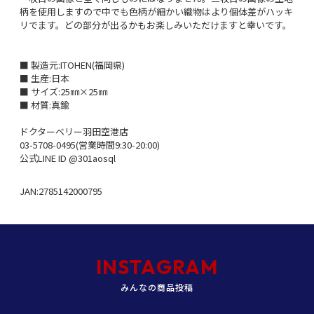
柄を使用しますので中でも色柄が細かい織物はより個体差がハッキ
リでます。どの部分が出るかもお楽しみいただけますと幸いです。
■ 製造元:ITOHEN(福岡県)
■ 生産:日本
■ サイズ:25㎜×25㎜
■ 材質:真鍮
ドクターベリー羽田空港店
03-5708-0495(営業時間9:30-20:00)
公式LINE ID @301aosql
JAN:2785142000795
INSTAGRAM
みんなの商品投稿