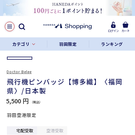
LINE
Facebook
ログイン
カート
リンクをコピー
カテゴリ
羽田限定
ランキング
Doctor Belee
飛行機ピンバッジ【博多織】〈福岡
県〉/日本製
5,500 円
羽田空港限定
宅配受取
空港受取