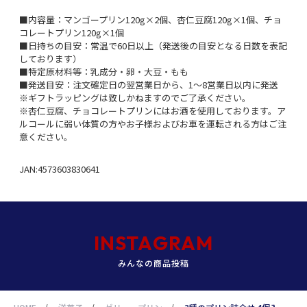
■内容量：マンゴープリン120g×2個、杏仁豆腐120g×1個、チョ
コレートプリン120g×1個
■日持ちの目安：常温で60日以上（発送後の目安となる日数を表記
しております）
■特定原材料等：乳成分・卵・大豆・もも
■発送目安：注文確定日の翌営業日から、1～8営業日以内に発送
※ギフトラッピングは致しかねますのでご了承ください。
※杏仁豆腐、チョコレートプリンにはお酒を使用しております。ア
ルコールに弱い体質の方やお子様およびお車を運転される方はご注
意ください。
JAN:4573603830641
INSTAGRAM
みんなの商品投稿