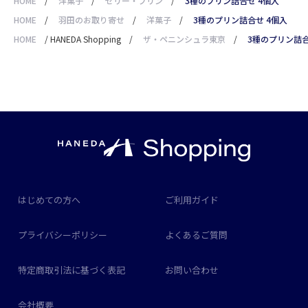
HOME
/
洋菓子
/
ゼリー・プリン
/
3種のプリン詰合せ 4個入
HOME
/
羽田のお取り寄せ
/
洋菓子
/
3種のプリン詰合せ 4個入
HOME
/
HANEDA Shopping
/
ザ・ペニンシュラ東京
/
3種のプリン詰合
はじめての方へ
ご利用ガイド
プライバシーポリシー
よくあるご質問
特定商取引法に基づく表記
お問い合わせ
会社概要