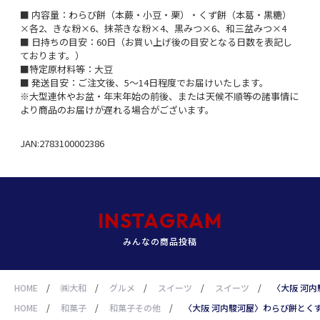
■ 内容量：わらび餅（本蕨・小豆・栗）・くず餅（本葛・黒糖）
×各2、きな粉×6、抹茶きな粉×4、黒みつ×6、和三盆みつ×4
■ 日持ちの目安：60日（お買い上げ後の目安となる日数を表記し
ております。）
■特定原材料等：大豆
■ 発送目安：ご注文後、5～14日程度でお届けいたします。
※大型連休やお盆・年末年始の前後、または天候不順等の諸事情に
より商品のお届けが遅れる場合がございます。
JAN:2783100002386
INSTAGRAM
みんなの商品投稿
HOME
/
㈱大和
/
グルメ
/
スイーツ
/
スイーツ
/
〈大阪 河
HOME
/
和菓子
/
和菓子その他
/
〈大阪 河内駿河屋〉わらび餅とく