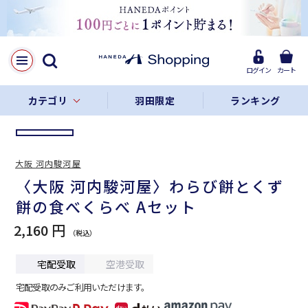
LINE
Facebook
ログイン
カート
リンクをコピー
カテゴリ
羽田限定
ランキング
大阪 河内駿河屋
〈大阪 河内駿河屋〉わらび餅とくず
餅の食べくらべ Aセット
2,160 円
宅配受取
空港受取
宅配受取のみご利用いただけます。