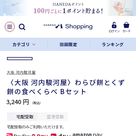
LINE
Facebook
ログイン
カート
リンクをコピー
カテゴリ
羽田限定
ランキング
大阪 河内駿河屋
〈大阪 河内駿河屋〉わらび餅とくず
餅の食べくらべ Bセット
3,240 円
宅配受取
空港受取
宅配受取のみご利用いただけます。