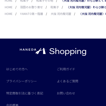
HOME
/
和菓子
/
和菓子その他
/
〈大阪 河内駿河屋〉わらび餅とく
HOME
/
羽田のお取り寄せ
/
和菓子
/
〈大阪 河内駿河屋〉わらび餅
HOME
/
YAMATO第一階層
/
大阪 河内駿河屋
/
〈大阪 河内駿河屋〉
はじめての方へ
ご利用ガイド
プライバシーポリシー
よくあるご質問
特定商取引法に基づく表記
お問い合わせ
会社概要