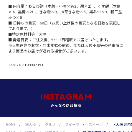
■ 内容量：わらび餅（本蕨・小豆×各3、栗×2）、くず餅（本葛
×3、黒糖×2）、きな粉×9、抹茶きな粉×6、黒みつ×9、和三盆
みつ×6
■ 日持ちの目安：60日（お買い上げ後の目安となる日数を表記し
ております。）
■特定原材料等：大豆
■ 発送目安：ご注文後、5～14日程度でお届けいたします。
※大型連休やお盆・年末年始の前後、または天候不順等の諸事情に
より商品のお届けが遅れる場合がございます。
JAN:2783100002393
INSTAGRAM
みんなの商品投稿
HOME
/
㈱大和
/
グルメ
/
スイーツ
/
スイーツ
/
〈大阪 河