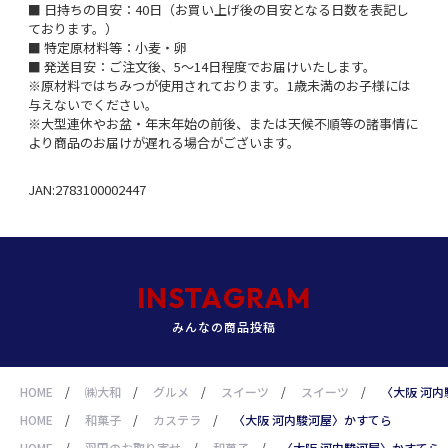
■ 日持ちの目安：40日（お買い上げ後の目安となる日数を表記し
ております。）
■ 特定原材料等：小麦・卵
■ 発送目安：ご注文後、5～14日程度でお届けいたします。
※原材料ではちみつが使用されております。1歳未満のお子様には
与えないでください。
※大型連休やお盆・年末年始の前後、または天候不順等の諸事情に
より商品のお届けが遅れる場合がございます。
JAN:2783100002447
INSTAGRAM
みんなの商品投稿
HOME
/
㈱大和
/
グルメ
/
スイーツ
/
スイーツ
/
〈大阪 河
HOME
/
和菓子
/
カステラ
/
〈大阪 河内駿河屋〉かすてら
HOME
/
羽田のお取り寄せ
/
和菓子
/
〈大阪 河内駿河屋〉かすてら