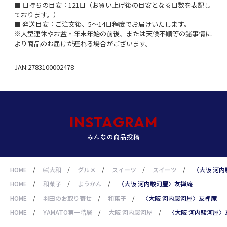
■ 日持ちの目安：121日（お買い上げ後の目安となる日数を表記し
ております。）
■ 発送目安：ご注文後、5～14日程度でお届けいたします。
※大型連休やお盆・年末年始の前後、または天候不順等の諸事情に
より商品のお届けが遅れる場合がございます。
JAN:2783100002478
INSTAGRAM
みんなの商品投稿
HOME
/
㈱大和
/
グルメ
/
スイーツ
/
スイーツ
/
〈大阪 河
HOME
/
和菓子
/
ようかん
/
〈大阪 河内駿河屋〉友禅庵
HOME
/
羽田のお取り寄せ
/
和菓子
/
〈大阪 河内駿河屋〉友禅庵
HOME
/
YAMATO第一階層
/
大阪 河内駿河屋
/
〈大阪 河内駿河屋〉