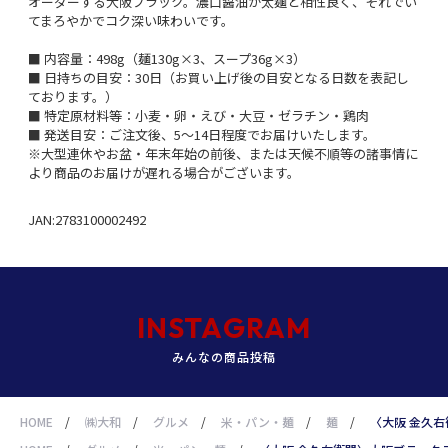
オーダーする大阪ブラック。濃口醤油が太麺と相性良く、それでい
てまろやかでコク深い味わいです。
■ 内容量：498g（麺130g×3、スープ36g×3）
■ 日持ちの目安：30日（お買い上げ後の目安となる日数を表記し
ております。）
■ 特定原材料等：小麦・卵・えび・大豆・ゼラチン・鶏肉
■ 発送目安：ご注文後、5～14日程度でお届けいたします。
※大型連休やお盆・年末年始の前後、または天候不順等の諸事情に
より商品のお届けが遅れる場合がございます。
JAN:2783100002492
INSTAGRAM
みんなの商品投稿
HOME
/
㈱大和
/
グルメ
/
米・パン・麺
/
麺
/
〈大阪 金久右