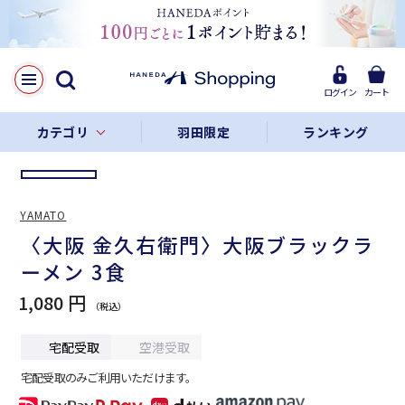
LINE
Facebook
ログイン
カート
リンクをコピー
カテゴリ
羽田限定
ランキング
YAMATO
〈大阪 金久右衛門〉大阪ブラックラ
ーメン 3食
1,080 円
宅配受取
空港受取
宅配受取のみご利用いただけます。