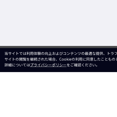
当サイトでは利用体験の向上およびコンテンツの最適な提供、トラフィ
サイトの閲覧を継続された場合、Cookieの利用に同意したこともの
詳細については
プライバシーポリシー
をご確認ください。
〈井原水産〉スマイルギフト小 カズ
3種セット
3,240 円