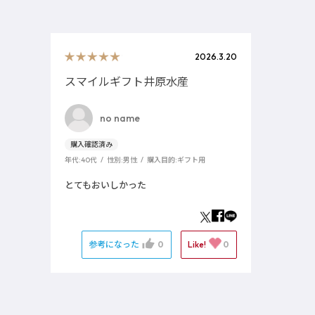
2026.3.20
スマイルギフト井原水産
no name
年代:
40代
性別:
男性
購入目的:
ギフト用
とてもおいしかった
参考になった
0
Like!
0