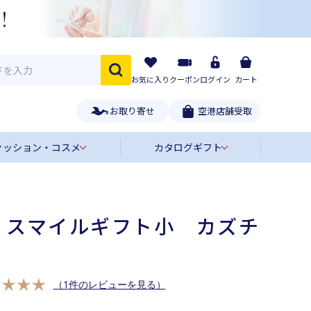
お気に入り
クーポン
ログイン
カート
お取り寄せ
空港店舗受取
ァッション・コスメ
カタログギフト
〉スマイルギフト小 カズチ
ト
（1件のレビューを見る）