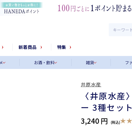
新着商品
特集
メ
お酒・飲料
雑貨
フ
井原水産
〈井原水産
ー 3種セッ
3,240 円