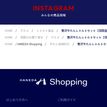
INSTAGRAM
みんなの商品投稿
HOME
/
グルメ
/
レトルト食品
/
贅沢牛たんレトルトセット【羽田
HOME
/
羽田のお取り寄せ
/
グルメ
/
贅沢牛たんレトルトセット【
HOME
/
HANEDA Shopping
/
牛たん炭焼利久
/
贅沢牛たんレトルトセ
はじめての方へ
ご利用ガイド