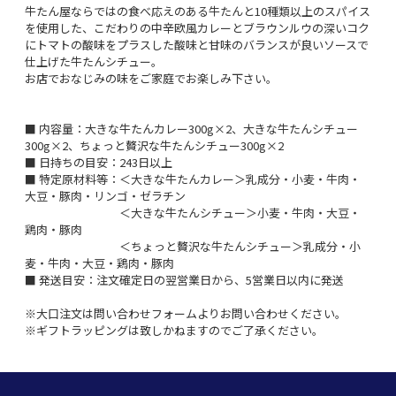
牛たん屋ならではの食べ応えのある牛たんと10種類以上のスパイス
を使用した、こだわりの中辛欧風カレーとブラウンルウの深いコク
にトマトの酸味をプラスした酸味と甘味のバランスが良いソースで
仕上げた牛たんシチュー。
お店でおなじみの味をご家庭でお楽しみ下さい。
■ 内容量：大きな牛たんカレー300g×2、大きな牛たんシチュー
300g×2、ちょっと贅沢な牛たんシチュー300g×2
■ 日持ちの目安：243日以上
■ 特定原材料等：＜大きな牛たんカレー＞乳成分・小麦・牛肉・
大豆・豚肉・リンゴ・ゼラチン
＜大きな牛たんシチュー＞小麦・牛肉・大豆・
鶏肉・豚肉
＜ちょっと贅沢な牛たんシチュー＞乳成分・小
麦・牛肉・大豆・鶏肉・豚肉
■ 発送目安：注文確定日の翌営業日から、5営業日以内に発送
※大口注文は問い合わせフォームよりお問い合わせください。
※ギフトラッピングは致しかねますのでご了承ください。