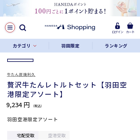
LINE
Facebook
ログイン
カート
リンクをコピー
カテゴリ
羽田限定
ランキング
牛たん炭焼利久
贅沢牛たんレトルトセット【羽田空
港限定アソート】
9,234 円
羽田空港限定アソート
宅配受取
空港受取