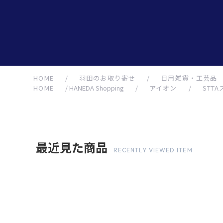
HOME
/
羽田のお取り寄せ
/
日用雑貨・工芸品
HOME
/
HANEDA Shopping
/
アイオン
/
STT
最近見た商品
RECENTLY VIEWED ITEM