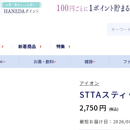
新着商品
特集
メ
お酒・飲料
雑貨
フ
アイオン
STTAステ
2,750 円
最短お届け日
2026/0