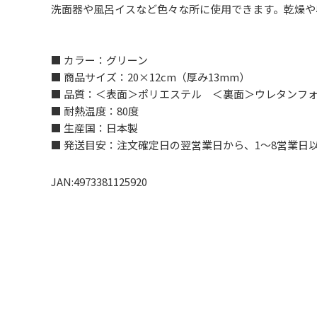
洗面器や風呂イスなど色々な所に使用できます。乾燥や
■ カラー：グリーン
■ 商品サイズ：20×12cm（厚み13mm）
■ 品質：＜表面＞ポリエステル ＜裏面＞ウレタンフォ
■ 耐熱温度：80度
■ 生産国：日本製
■ 発送目安：注文確定日の翌営業日から、1～8営業日
JAN:4973381125920