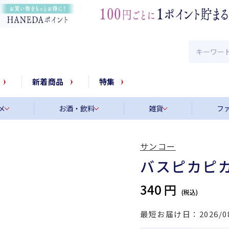
新着商品
特集
メ
お酒・飲料
雑貨
フ
サンコー
バスピカピカ
340 円
最短お届け日
2026/0