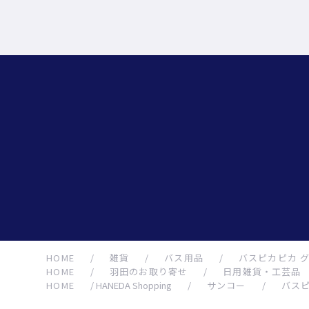
HOME
/
雑貨
/
バス用品
/
バスピカピカ 
HOME
/
羽田のお取り寄せ
/
日用雑貨・工芸品
HOME
/
HANEDA Shopping
/
サンコー
/
バスピ