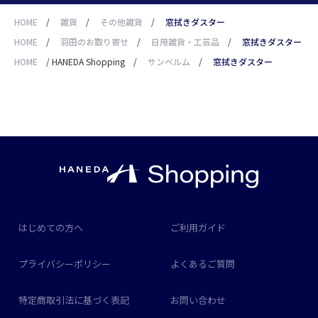
HOME
/
雑貨
/
その他雑貨
/
窓拭きダスター
HOME
/
羽田のお取り寄せ
/
日用雑貨・工芸品
/
窓拭きダスター
HOME
/
HANEDA Shopping
/
サンベルム
/
窓拭きダスター
はじめての方へ
ご利用ガイド
プライバシーポリシー
よくあるご質問
特定商取引法に基づく表記
お問い合わせ