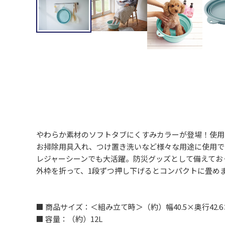
やわらか素材のソフトタブにくすみカラーが登場！使用
お掃除用具入れ、つけ置き洗いなど様々な用途に使用で
レジャーシーンでも大活躍。防災グッズとして備えてお
外枠を折って、1段ずつ押し下げるとコンパクトに畳め
■ 商品サイズ：＜組み立て時＞（約）幅40.5×奥行42.6×高
■ 容量：（約）12L