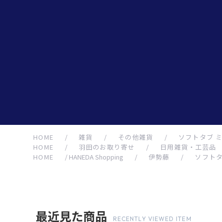
HOME
/
雑貨
/
その他雑貨
/
ソフトタブ 
HOME
/
羽田のお取り寄せ
/
日用雑貨・工芸品
HOME
/
HANEDA Shopping
/
伊勢藤
/
ソフトタ
最近見た商品
RECENTLY VIEWED ITEM