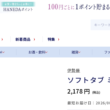
新着商品
特集
メ
お酒・飲料
雑貨
フ
伊勢藤
ソフトタブ 
2,178 円
最短お届け日
2026/0