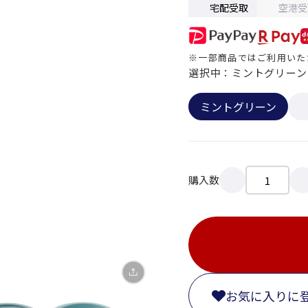
宅配受取
空港受
※一部商品ではご利用いた
選択中：ミントグリーン
ミントグリーン
X
LINE
購入数
Facebook
リンクをコピー
お気に入りに