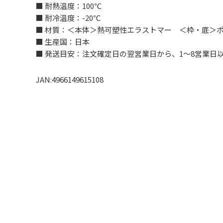
■ 耐熱温度：100℃
■ 耐冷温度：-20℃
■ 材質：＜本体＞熱可塑性エラストマー ＜枠・底＞
■ 生産国：日本
■ 発送目安：注文確定日の翌営業日から、1～8営業日
JAN:4966149615108