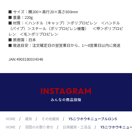
■ サイズ：横200×奥行20×高さ830mm
■ 重量：220g
■ 材質：＜ハンドル（キャップ）＞ポリプロピレン ＜ハンドル
（パイプ）＞スチール（ポリプロピレン被覆） ＜甲＞ポリプロピ
レン ＜毛＞ポリプロピレン
■ 原産国：日本
■ 発送目安：注文確定日の翌営業日から、1～8営業日以内に発送
JAN:4903180334346
INSTAGRAM
みんなの商品投稿
HOME
/
雑貨
/
その他雑貨
/
YSニワホウキニューブルロンS
HOME
/
羽田のお取り寄せ
/
日用雑貨・工芸品
/
YSニワホウキニュ