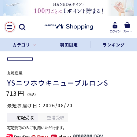
LINE
Facebook
ログイン
カート
リンクをコピー
カテゴリ
羽田限定
ランキング
山崎産業
YSニワホウキニューブルロンS
713 円
最短お届け日
2026/08/20
宅配受取
空港受取
宅配受取のみご利用いただけます。